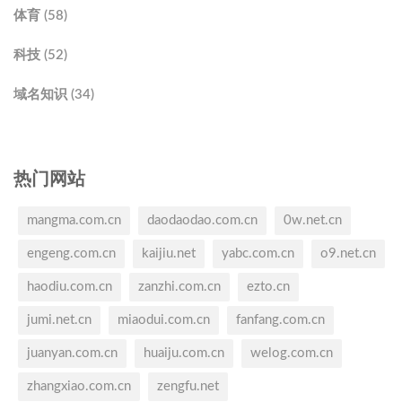
体育 (58)
科技 (52)
域名知识 (34)
热门网站
mangma.com.cn
daodaodao.com.cn
0w.net.cn
engeng.com.cn
kaijiu.net
yabc.com.cn
o9.net.cn
haodiu.com.cn
zanzhi.com.cn
ezto.cn
jumi.net.cn
miaodui.com.cn
fanfang.com.cn
juanyan.com.cn
huaiju.com.cn
welog.com.cn
zhangxiao.com.cn
zengfu.net