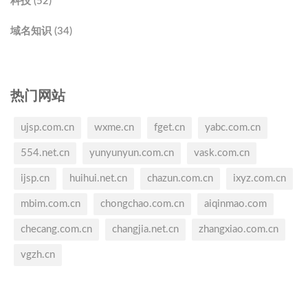
科技 (52)
域名知识 (34)
热门网站
ujsp.com.cn
wxme.cn
fget.cn
yabc.com.cn
554.net.cn
yunyunyun.com.cn
vask.com.cn
ijsp.cn
huihui.net.cn
chazun.com.cn
ixyz.com.cn
mbim.com.cn
chongchao.com.cn
aiqinmao.com
checang.com.cn
changjia.net.cn
zhangxiao.com.cn
vgzh.cn