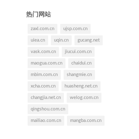
热门网站
zaxl.com.cn
ujsp.com.cn
uiea.cn
uqin.cn
gucang.net
vask.com.cn
jiucui.com.cn
maogua.com.cn
chaidui.cn
mbim.com.cn
shangmie.cn
xcha.com.cn
huasheng.net.cn
changjia.net.cn
welog.com.cn
qingshou.com.cn
mailiao.com.cn
mangba.com.cn