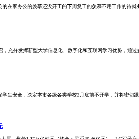
公的在家办公的羡慕还没开工的下周复工的羡慕不用工作的待就
号召，充分发挥新型大学信息化、数字化和互联网学习优势，通过
保学生安全，决定本市各级各类学校2月底前不开学，并将密切
元
，售价1.37万亿韩元（约合人民币80.46亿元）。LG双子座